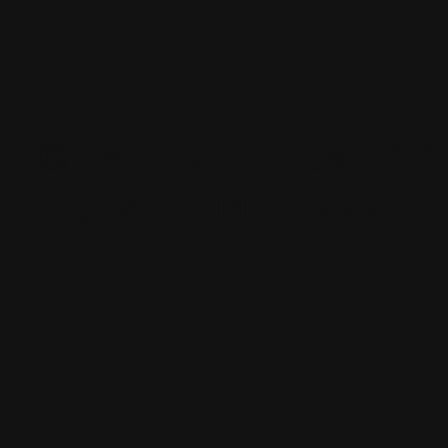
© «Kolesapro.ru» 201
Купить шины. Сезонн