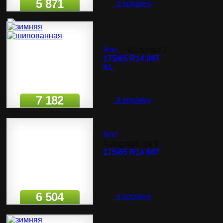
5 871
в корзину
Ikon
Nordman 7
175/65 R14 86T
XL
7 182
в корзину
Ikon
Autograph Ice 9
175/65 R14 86T
6 504
в корзину