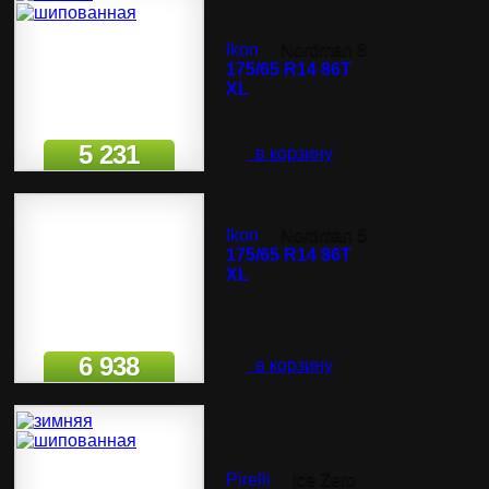
Ikon
Nordman 8
175/65 R14 86T
XL
5 231
в корзину
Ikon
Nordman 5
175/65 R14 86T
XL
6 938
в корзину
Pirelli
Ice Zero