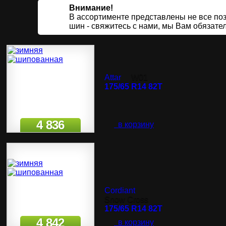
Внимание!
В ассортименте представлены не все по
шин - свяжитесь с нами, мы Вам обязате
Attar
W01
175/65 R14 82T
4 836
в корзину
Cordiant
Snow Cross
175/65 R14 82T
4 842
в корзину