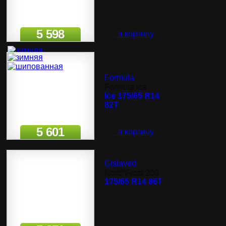
5 598
в корзину
Formula
Formula Ice
Ice 175/65 R14
82T
5 601
в корзину
Gislaved
Nord*Frost 200
175/65 R14 86T