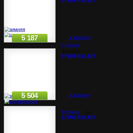
175/65 R14 82T
5 187
в корзину
Cordiant
Sno-Max
175/65 R14 82T
5 504
в корзину
Formula
Ice
175/65 R14 82T