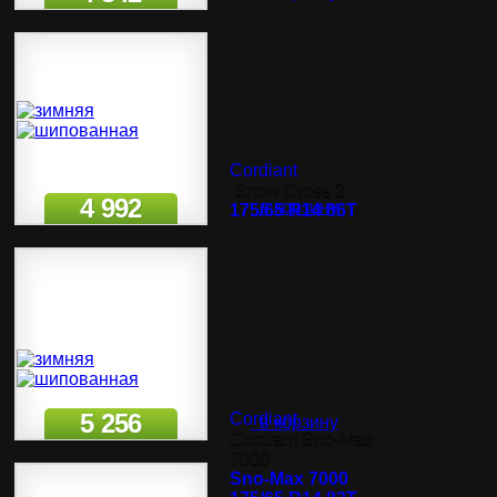
Cordiant
Snow Cross 2
4 992
в корзину
175/65 R14 86T
5 256
Cordiant
в корзину
Cordiant Sno-Max
7000
Sno-Max 7000