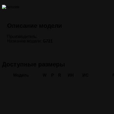
Описание модели
Производитель:
Название модели:
G721
Доступные размеры
Модель
W
P
R
ИН
ИС
© «Kolesapro.ru» 2011-2024, Интернет-м