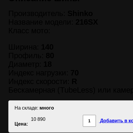
Производитель:
Shinko
Название модели:
216SX
Класс мото:
Ширина:
140
Профиль:
80
Диаметр:
18
Индекс нагрузки:
70
Индекс скорости:
R
Бескамерная (TubeLess) или камер
На складе:
много
10 890
Добавить в к
Цена: