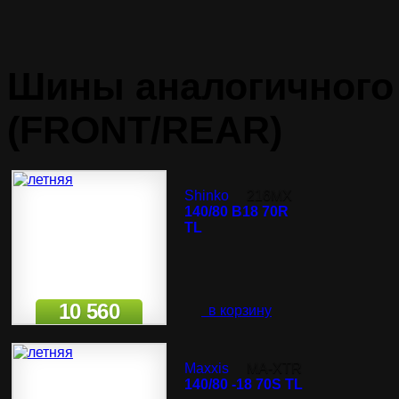
Шины аналогичного 
(FRONT/REAR)
Shinko
216MX
140/80 B18 70R
TL
10 560
в корзину
Maxxis
MA-XTR
140/80 -18 70S TL