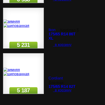
Ikon
Nordman 5
175/65 R14 86T
XL
5 231
в корзину
Cordiant
Sno-Max
175/65 R14 82T
5 187
в корзину