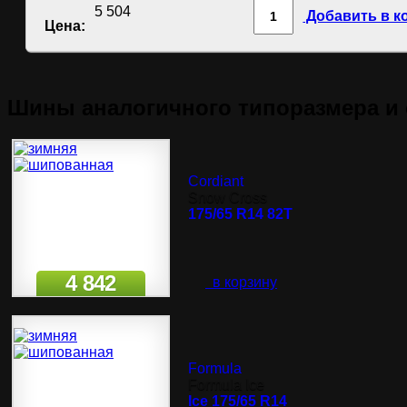
5 504
Добавить в к
Цена:
Шины аналогичного типоразмера и 
Cordiant
Snow Cross
175/65 R14 82T
4 842
в корзину
Formula
Formula Ice
Ice 175/65 R14