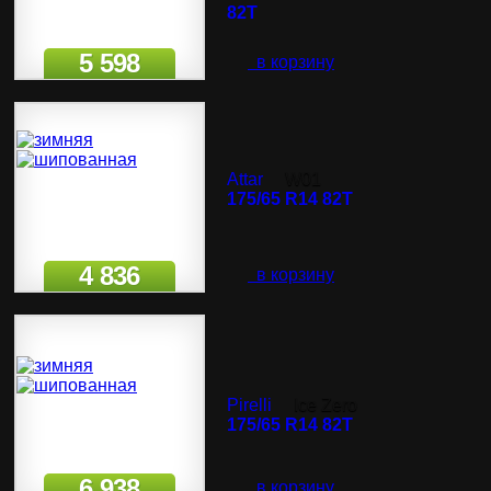
82T
5 598
в корзину
Attar
W01
175/65 R14 82T
4 836
в корзину
Pirelli
Ice Zero
175/65 R14 82T
6 938
в корзину