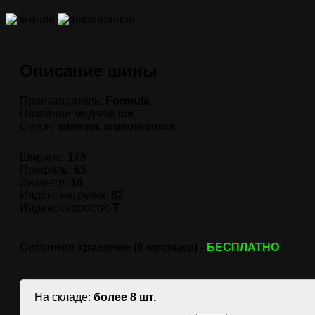
Описание шины
Производитель:
Formula
Название модели:
Ice
Сезон:
зимняя, шипованная
Ширина:
175
Профиль:
65
Диаметр:
14
Индекс нагрузки:
82
Индекс скорости:
T
Сезонное хранение (6 месяцев) -
БЕСПЛАТНО
На складе:
более 8 шт.