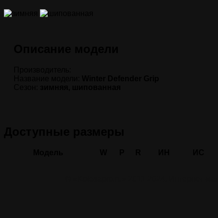
Описание модели
Производитель:
Название модели:
Winter Defender Grip
Сезон:
зимняя, шипованная
Доступные размеры
Модель
W
P
R
ИН
ИС
© «Kolesapro.ru» 2011-2024, Интернет-м