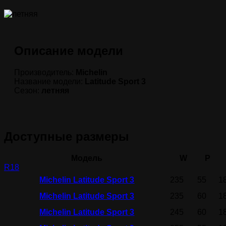
Описание модели
Производитель:
Michelin
Название модели:
Latitude Sport 3
Сезон:
летняя
Доступные размеры
Модель
W
P
R18
Michelin Latitude Sport 3
235
55
1
Michelin Latitude Sport 3
235
60
1
Michelin Latitude Sport 3
245
60
1