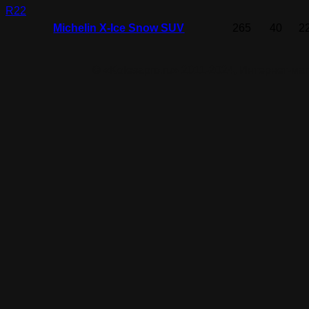
R22
Michelin X-Ice Snow SUV
265
40
2
© «Kolesapro.ru» 2011-2024, Интернет-м