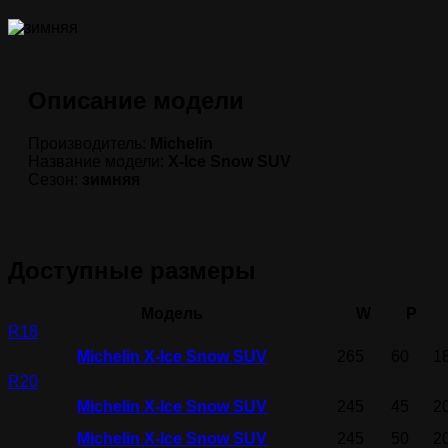
Описание модели
Производитель:
Michelin
Название модели:
X-Ice Snow SUV
Сезон:
зимняя
Доступные размеры
Модель
W
P
R18
Michelin X-Ice Snow SUV
265
60
1
R20
Michelin X-Ice Snow SUV
245
45
2
Michelin X-Ice Snow SUV
245
50
2