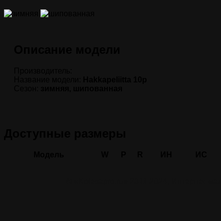
Описание модели
Производитель:
Название модели:
Hakkapeliitta 10p
Сезон:
зимняя, шипованная
Доступные размеры
Модель
W
P
R
ИН
ИС
© «Kolesapro.ru» 2011-2024, Интернет-м