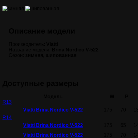
Описание модели
Производитель:
Viatti
Название модели:
Brina Nordico V-522
Сезон:
зимняя, шипованная
Доступные размеры
Модель
W
P
R13
Viatti Brina Nordico V-522
175
70
1
R14
Viatti Brina Nordico V-522
175
65
1
Viatti Brina Nordico V-522
175
70
1