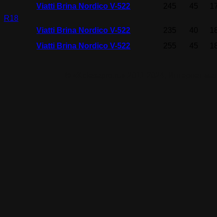
Viatti Brina Nordico V-522
245
45
1
R18
Viatti Brina Nordico V-522
235
40
1
Viatti Brina Nordico V-522
255
45
1
© «Kolesapro.ru» 2011-2024, Интернет-м