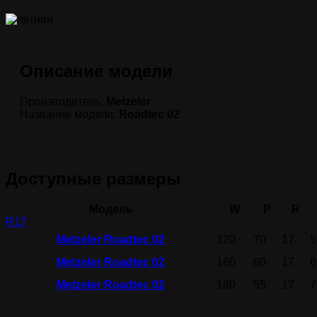
Описание модели
Производитель:
Metzeler
Название модели:
Roadtec 02
Доступные размеры
Модель
W
P
R
R17
Metzeler Roadtec 02
120
70
17
5
Metzeler Roadtec 02
160
60
17
6
Metzeler Roadtec 02
180
55
17
7