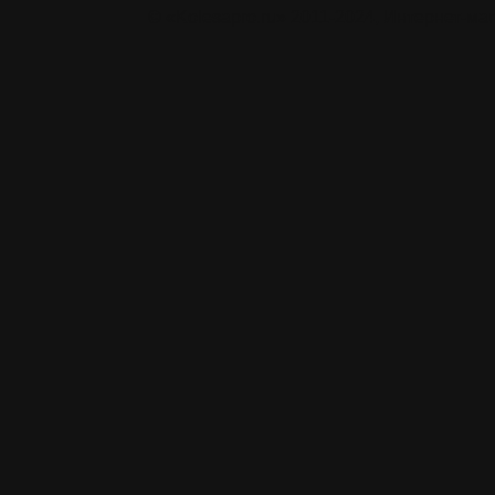
© «Kolesapro.ru» 2011-2024, Интернет-м