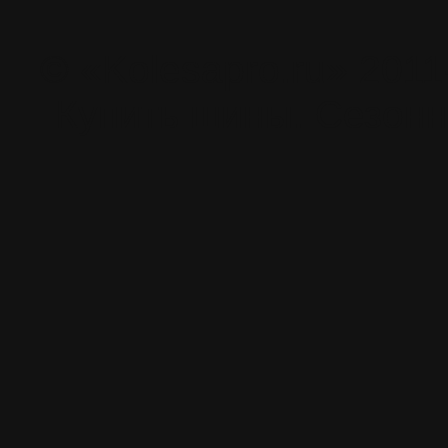
© «Kolesapro.ru» 201
Купить шины. Сезонн