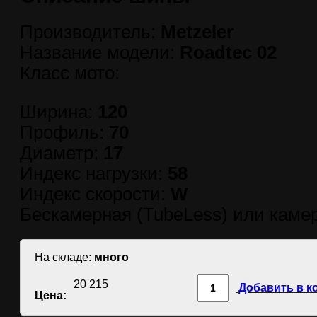
Производитель:
Metzeler
Название модели:
Roadtec 02
Класс мото:
Ширина:
120
Профиль:
70
Диаметр:
17
Индекс нагрузки:
58
Индекс скорости:
W
Бескамерная (TubeLess) или камер
На складе:
много
20 215
Добавить в к
Цена: