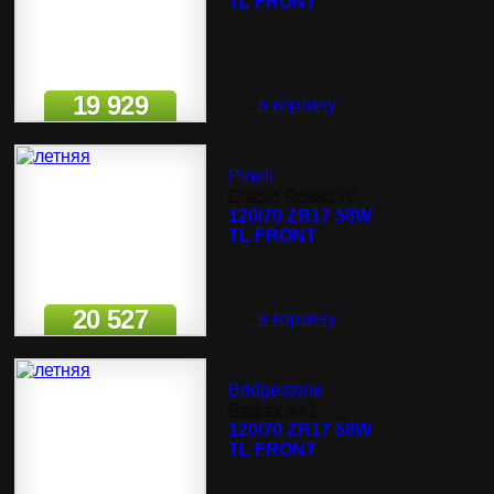
TL FRONT
19 929
в корзину
Pirelli
Diablo Rosso IV
120/70 ZR17 58W
TL FRONT
20 527
в корзину
Bridgestone
Battlax A41
120/70 ZR17 58W
TL FRONT